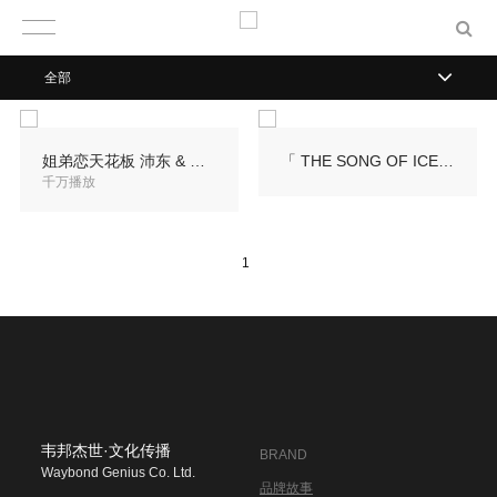
全部
姐弟恋天花板 沛东 & 瑶瑶 · 青岛婚礼
「 THE SONG OF ICE AND FIRE 」· KeKe & Norby 徐州婚礼
千万播放
1
韦邦杰世·文化传播
BRAND
Waybond Genius Co. Ltd.
品牌故事